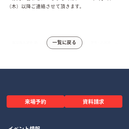
（木）以降ご連絡させて頂きます。
一覧に戻る
滋賀県大津市 新築
堺市・八尾市
工事 お引渡し
casa cubeモデル
ハウス建設中！
来場予約
資料請求
イベント情報