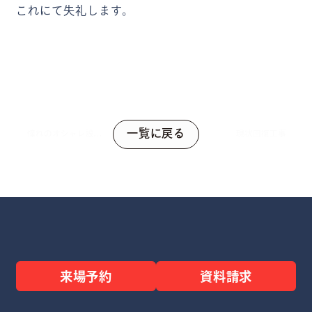
これにて失礼します。
一覧に戻る
憧れのオシャレ設備
現状回復工事
が詰まった【カーサ
キューブ】
来場予約
資料請求