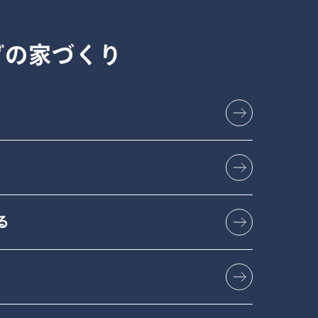
グの
家づくり
る