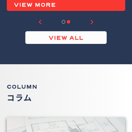
VIEW MORE
V
VIEW ALL
COLUMN
コラム