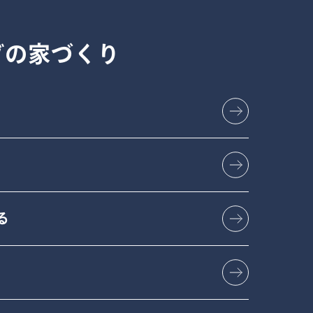
グの
家づくり
る