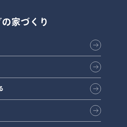
グの
家づくり
る