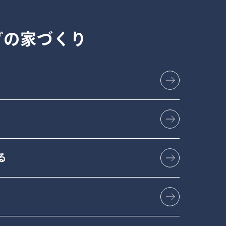
グの
家づくり
る