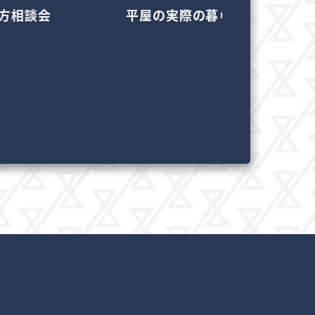
実際の暮らし見学会
casa cube4×4 