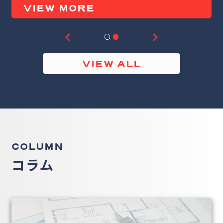
EW MORE
VIEW
VIEW ALL
COLUMN
コラム