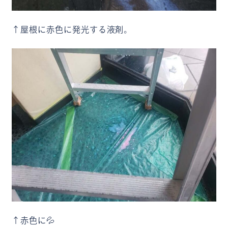
↑屋根に赤色に発光する液剤。
↑赤色に💦