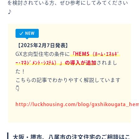
を検討されている方、ぜひ参考にしてみてください
♪
NEW
【2025年2月7日発表】
GX志向型住宅の条件に
「HEMS（ﾎｰﾑ･ｴﾈﾙｷﾞ
ｰ･ﾏﾈｼﾞﾒﾝﾄ･ｼｽﾃﾑ）」の導入が追加
されまし
た！
こちらの記事でわかりやすく解説しています
👇
http://luckhousing.com/blog/gxshikougata_he
大阪・堺市、八尾市の注文住宅のご相談はこ