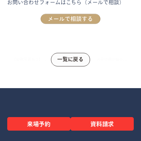
お問い合わせフォームはこちら（メールで相談）
メールで相談する
一覧に戻る
【実例写真あり】リ
4号特例が縮小！
ビング階段で吹き抜
2025年の建築基
けは後悔する？5つ
準法改正でなにが変
デメリットと3つの
わる？確認申請が大
対策方法
幅変更?!
来場予約
資料請求