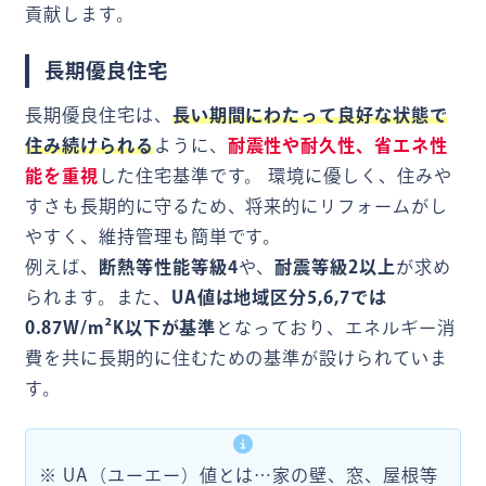
貢献します。
長期優良住宅
長期優良住宅は、
長い期間にわたって良好な状態で
住み続けられる
ように、
耐震性や耐久性、省エネ性
能を重視
した住宅基準です。 環境に優しく、住みや
すさも長期的に守るため、将来的にリフォームがし
やすく、維持管理も簡単です。
例えば、
断熱等性能等級4
や、
耐震等級2以上
が求め
られます。また、
UA値は地域区分5,6,7では
0.87W/m²K以下が基準
となっており、エネルギー消
費を共に長期的に住むための基準が設けられていま
す。
※ UA（ユーエー）値とは…家の壁、窓、屋根等