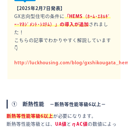
【2025年2月7日発表】
GX志向型住宅の条件に
「HEMS（ﾎｰﾑ･ｴﾈﾙｷﾞ
ｰ･ﾏﾈｼﾞﾒﾝﾄ･ｼｽﾃﾑ）」の導入が追加
されまし
た！
こちらの記事でわかりやすく解説しています
👇
http://luckhousing.com/blog/gxshikougata_he
① 断熱性能
－断熱等性能等級6以上－
断熱等性能等級6以上
が必要になります。
断熱等性能等級とは、
UA値
と
ηAC値
の数値によっ