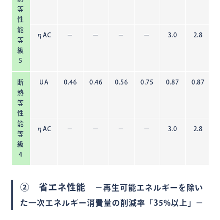
等
性
能
ηAC
－
－
－
－
3.0
2.8
等
級
5
断
UA
0.46
0.46
0.56
0.75
0.87
0.87
熱
等
性
能
ηAC
－
－
－
－
3.0
2.8
等
級
4
② 省エネ性能
－再生可能エネルギーを除い
た一次エネルギー消費量の削減率「35%以上」－