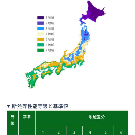
断熱等性能等級と基準値
等
基準
地域区分
級
1
2
3
4
5
6