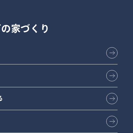
グの
家づくり
る