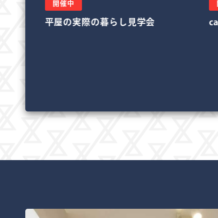
開催中
casa cube4×4 堺モデルハウス
八